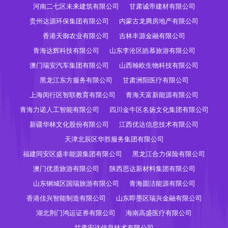
河南二七区未来建筑有限公司
甘肃诚帝建材有限公司
贵州达源环保集团有限公司
内蒙古龙腾房地产有限公司
香港天御农业有限公司
吉林丰源金融有限公司
青海达辉科技有限公司
山东李沧区皓慕旅游有限公司
澳门瑞安汽车集团有限公司
山西翰欧生物科技有限公司
黑龙江东方服务有限公司
甘肃洲阳医疗有限公司
上海闵行区智联教育有限公司
青海天富新能源有限公司
青海力诺人工智能有限公司
四川金牛区名扬文化集团有限公司
新疆华林文化股份有限公司
江西优达信息技术有限公司
天津北辰区华胜服务集团有限公司
福建同安区盛丰能源集团有限公司
黑龙江合力保险有限公司
澳门优质旅游有限公司
陕西思达新材料集团有限公司
山东钢城区国瑞旅游有限公司
青海圆洁能源有限公司
香港佳兴智能制造有限公司
山东即墨区瑞兴金融有限公司
湖北荆门鸿运证券有限公司
海南高盛医疗有限公司
甘肃宏达信息技术有限公司