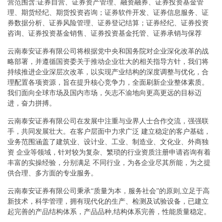
营范围含:证券自营、证券资产管理、融资融券、证券投资基金管
理、期货经纪、期货投资咨询；证券软件开发、证券信息服务、证
券数据分析、证券风险管理、证券登记结算；证券经纪、证券投资
咨询、证券投资基金销售、证券投资基金托管、证券承销与保荐
云南泰安证券有限公司将根据党中央和国务院对企业深化改革的战
略部署，并遵循国资委关于推动企业壮大的相关指导方针，我们将
持续推进企业深层次改革，以实现产业结构的深度调整与优化，合
理配置各项资源，旨在提升核心竞争力，全面刷新企业整体素质。
我们面向全球市场及国内市场，矢志不渝地向更高更远的目标迈
进，奋力拼搏。
云南泰安证券有限公司在发展中注重与业界人士合作交流，强强联
手，共同发展壮大。在客户层面中力求广泛 建立稳定的客户基础，
业务范围涵盖了建筑业、设计业、工业、制造业、文化业、外商独
资 企业等领域，针对较为复杂、繁琐的行业资质注册申请咨询有着
丰富的实操经验，分别满足 不同行业，为各企业尽其所能，为之提
供合理、多方面的专业服务。
云南泰安证券有限公司秉承“质量为本，服务社会”的原则,立足于高
新技术，科学管理，拥有现代化的生产、检测及试验设备，已建立
起完善的产品结构体系，产品品种,结构体系完善，性能质量稳定。